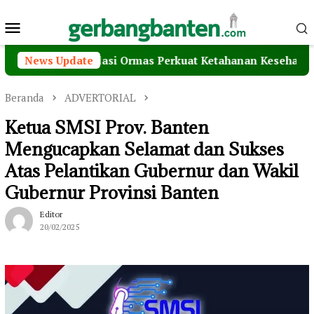
Loncat
Menu
ke
konten
Mobile
Konsolidasi Ormas Perkuat Ketahanan Kesehatan Menuju 
News Update
Beranda
ADVERTORIAL
Ketua SMSI Prov. Banten
Mengucapkan Selamat dan Sukses
Atas Pelantikan Gubernur dan Wakil
Gubernur Provinsi Banten
Editor
20/02/2025