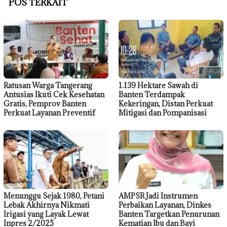
POS TERKAIT
Ratusan Warga Tangerang
1.139 Hektare Sawah di
Antusias Ikuti Cek Kesehatan
Banten Terdampak
Gratis, Pemprov Banten
Kekeringan, Distan Perkuat
Perkuat Layanan Preventif
Mitigasi dan Pompanisasi
Menunggu Sejak 1980, Petani
AMPSR Jadi Instrumen
Lebak Akhirnya Nikmati
Perbaikan Layanan, Dinkes
Irigasi yang Layak Lewat
Banten Targetkan Penurunan
Inpres 2/2025
Kematian Ibu dan Bayi