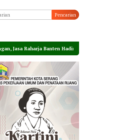
Pencarian
arja Banten Hadiri Peresmian Sterilisasi Pelabuhan Mera