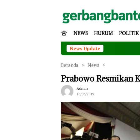
Loncat
ke
konten
NEWS
HUKUM
POLITIK
News Update
Ting
Beranda
News
Prabowo Resmikan K
Admin
16/03/2019