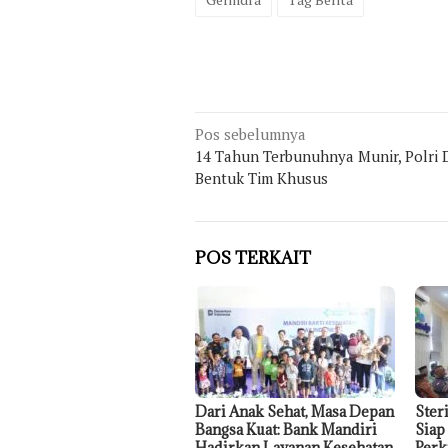
Navigasi
Pos sebelumnya
pos
14 Tahun Terbunuhnya Munir, Polri 
Bentuk Tim Khusus
POS TERKAIT
Dari Anak Sehat, Masa Depan
Ster
Bangsa Kuat: Bank Mandiri
Siap
Hadirkan Layanan Kesehatan
Perk