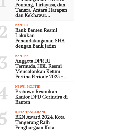
1
Pontang, Tirtayasa, dan
Tanara: Antara Harapan
dan Kekhawat…
2
BANTEN
Bank Banten Resmi
Lakukan
Penandatanganan SHA
dengan Bank Jatim
3
BANTEN
Anggota DPR RI
Termuda, HBL Resmi
Mencalonkan Ketum
Pertina Periode 2025 –…
4
NEWS
,
POLITIK
Prabowo Resmikan
Kantor DPD Gerindra di
Banten
5
KOTA TANGERANG
BKN Award 2024, Kota
Tangerang Raih
Penghargaan Kota