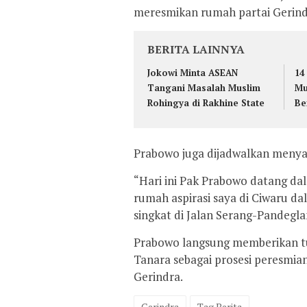
meresmikan rumah partai Gerind
BERITA LAINNYA
Jokowi Minta ASEAN
14
Tangani Masalah Muslim
Mu
Rohingya di Rakhine State
Be
Prabowo juga dijadwalkan menyap
“Hari ini Pak Prabowo datang d
rumah aspirasi saya di Ciwaru 
singkat di Jalan Serang-Pandegla
Prabowo langsung memberikan t
Tanara sebagai prosesi peresmia
Gerindra.
Gerindra
Tag Berita