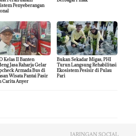
istem Penyeberangan
onal
 Kelas II Banten
Bukan Sekadar Migas, PHI
eng Jasa Raharja Gelar
Turun Langsung Rehabilitasi
check Armada Bus di
Ekosistem Pesisir di Pulau
san Wisata Pantai Pasir
Pari
h Carita Anyer
JARINGAN SOCIAL