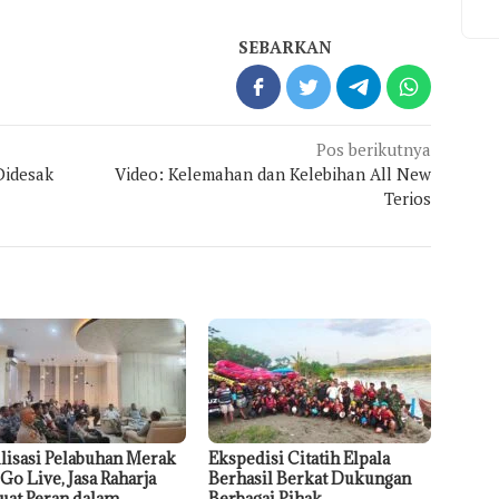
SEBARKAN
Pos berikutnya
Didesak
Video: Kelemahan dan Kelebihan All New
Terios
ilisasi Pelabuhan Merak
Ekspedisi Citatih Elpala
 Go Live, Jasa Raharja
Berhasil Berkat Dukungan
uat Peran dalam
Berbagai Pihak