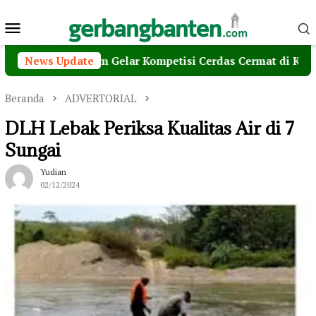
Loncat
Menu
ke
konten
Mobile
tor, Maxim Gelar Kompetisi Cerdas Cermat di Kota Serang
News Update
Beranda
ADVERTORIAL
DLH Lebak Periksa Kualitas Air di 7
Sungai
Yudian
02/12/2024