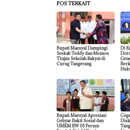
POS TERKAIT
Bupati Maesyal Dampingi
Di E
Seskab Teddy dan Mensos
Doro
Tinjau Sekolah Rakyat di
Gene
Curug Tangerang
Berk
Huk
Bupati Maesyal Apresiasi
Cega
Gebyar Bakti Sosial dan
Disk
UMKM RW 05 Perum
Tang