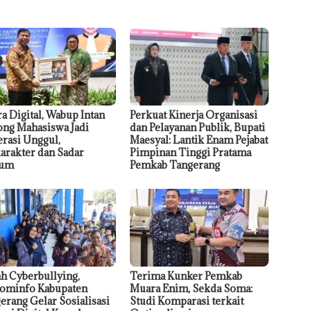
ra Digital, Wabup Intan
Perkuat Kinerja Organisasi
ng Mahasiswa Jadi
dan Pelayanan Publik, Bupati
rasi Unggul,
Maesyal: Lantik Enam Pejabat
arakter dan Sadar
Pimpinan Tinggi Pratama
um
Pemkab Tangerang
h Cyberbullying,
Terima Kunker Pemkab
ominfo Kabupaten
Muara Enim, Sekda Soma:
erang Gelar Sosialisasi
Studi Komparasi terkait