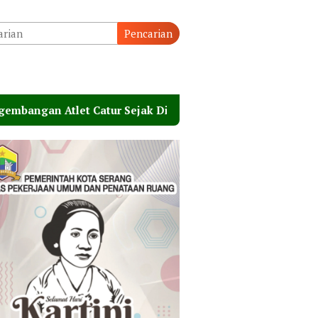
Pencarian
et Catur Sejak Dini
Belajar dari Keterbatasan, A