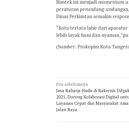
Bimtek ini menjadi momentum un
peraturan perundang-undangan, 
Dinas Perkimtan semakin responsi
“Kota tertata lahir dari aparatur
lebih layak huni dan nyaman,”pu
(Sumber: Prokopim Kota Tanger
Navigasi
Pos sebelumnya
pos
Jasa Raharja Hadir di Rakernis Ditg
2025, Dorong Kolaborasi Digital unt
Layanan Cepat dan Masyarakat Aman
Jalan Raya