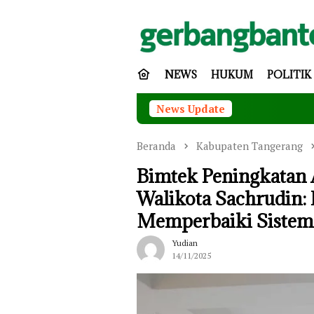
Loncat
ke
konten
NEWS
HUKUM
POLITIK
News Update
Beranda
Kabupaten Tangerang
Bimtek Peningkatan 
Walikota Sachrudin: 
Memperbaiki Sistem 
Yudian
14/11/2025