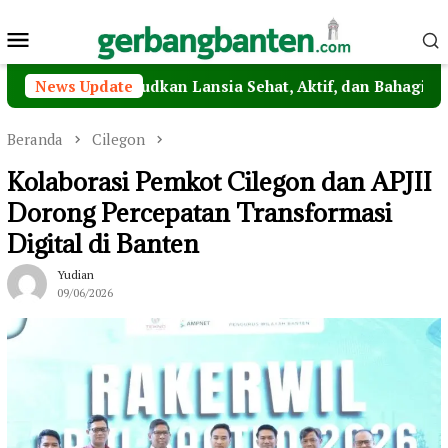
Loncat
Menu
ke
konten
Mobile
 Wujudkan Lansia Sehat, Aktif, dan Bahagia
News Update
Wagub D
Beranda
Cilegon
Kolaborasi Pemkot Cilegon dan APJII
Dorong Percepatan Transformasi
Digital di Banten
Yudian
09/06/2026