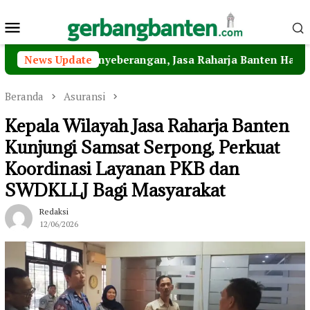
Loncat
Menu
ke
konten
Mobile
atan Penyeberangan, Jasa Raharja Banten Hadiri Peresmia
News Update
Beranda
Asuransi
Kepala Wilayah Jasa Raharja Banten
Kunjungi Samsat Serpong, Perkuat
Koordinasi Layanan PKB dan
SWDKLLJ Bagi Masyarakat
Redaksi
12/06/2026