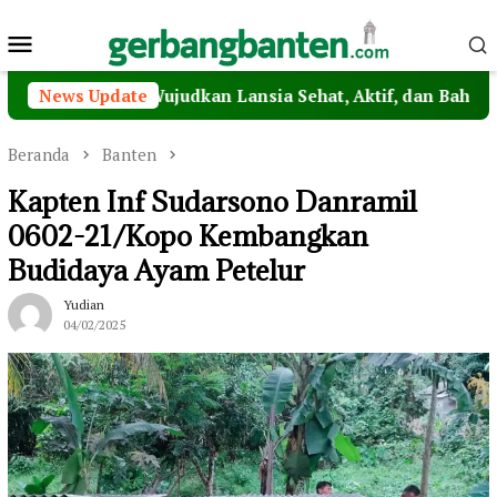
Loncat
Menu
ke
konten
Mobile
 Lansia, Wujudkan Lansia Sehat, Aktif, dan Bahagia
News Update
Beranda
Banten
Kapten Inf Sudarsono Danramil
0602-21/Kopo Kembangkan
Budidaya Ayam Petelur
Yudian
04/02/2025