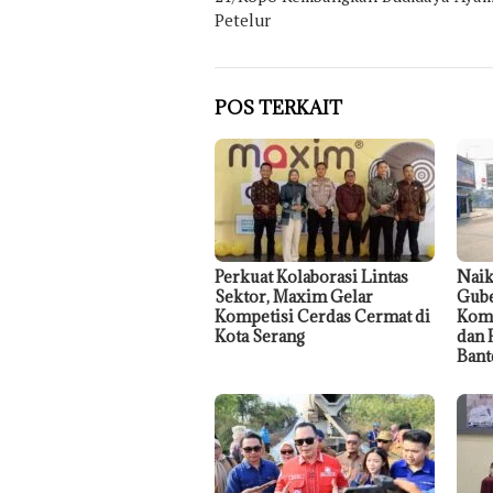
Petelur
POS TERKAIT
Perkuat Kolaborasi Lintas
Naik
Sektor, Maxim Gelar
Gube
Kompetisi Cerdas Cermat di
Komu
Kota Serang
dan 
Bant