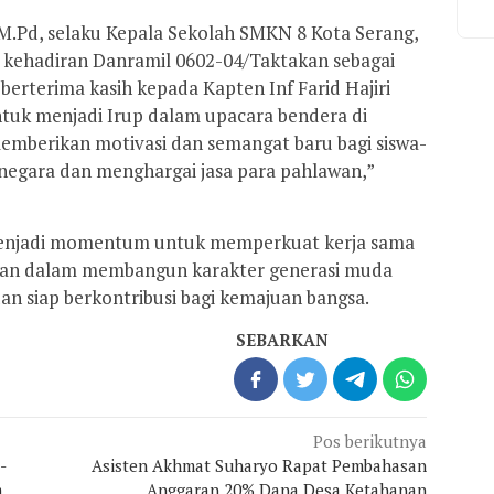
, M.Pd, selaku Kepala Sekolah SMKN 8 Kota Serang,
 kehadiran Danramil 0602-04/Taktakan sebagai
berterima kasih kepada Kapten Inf Farid Hajiri
tuk menjadi Irup dalam upacara bendera di
memberikan motivasi dan semangat baru bagi siswa-
 negara dan menghargai jasa para pahlawan,”
 menjadi momentum untuk memperkuat kerja sama
dikan dalam membangun karakter generasi muda
, dan siap berkontribusi bagi kemajuan bangsa.
SEBARKAN
Pos berikutnya
-
Asisten Akhmat Suharyo Rapat Pembahasan
m
Anggaran 20% Dana Desa Ketahanan