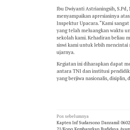
Ibu Dwiyanti Astrianingsih, S.Pd
menyampaikan apresiasinya atas
Inspektur Upacara. “Kami sangat 
yang telah meluangkan waktu un
sekolah kami. Kehadiran beliau 
siswi kami untuk lebih mencintai
ujarnya.
Kegiatan ini diharapkan dapat
antara TNI dan institusi pendi
yang berjiwa nasionalis, disiplin
Navigasi
Pos sebelumnya
pos
Kapten Inf Sudarsono Danramil 0602
21/Kopo Kembangkan Budidaya Aya