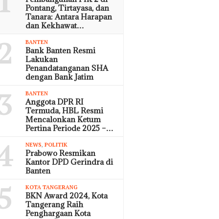
1
Pontang, Tirtayasa, dan
Tanara: Antara Harapan
dan Kekhawat…
2
BANTEN
Bank Banten Resmi
Lakukan
Penandatanganan SHA
dengan Bank Jatim
3
BANTEN
Anggota DPR RI
Termuda, HBL Resmi
Mencalonkan Ketum
Pertina Periode 2025 –…
4
NEWS
,
POLITIK
Prabowo Resmikan
Kantor DPD Gerindra di
Banten
5
KOTA TANGERANG
BKN Award 2024, Kota
Tangerang Raih
Penghargaan Kota