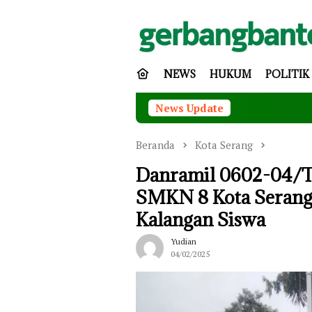
Loncat
ke
konten
NEWS
HUKUM
POLITIK
News Update
Pem
Beranda
Kota Serang
Danramil 0602-04/T
SMKN 8 Kota Serang
Kalangan Siswa
Yudian
04/02/2025