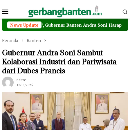
Loncat
Menu
ke
konten
Mobile
ri Pagi’, Gubernur Banten Andra Soni Harap MPI Jadi Jem
News Update
Beranda
Banten
Gubernur Andra Soni Sambut
Kolaborasi Industri dan Pariwisata
dari Dubes Prancis
Editor
13/11/2025