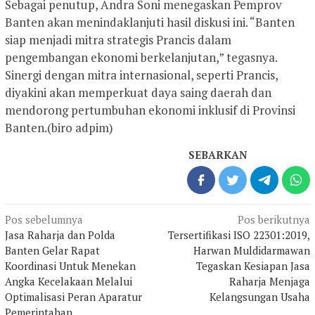
​Sebagai penutup, Andra Soni menegaskan Pemprov
Banten akan menindaklanjuti hasil diskusi ini. “Banten
siap menjadi mitra strategis Prancis dalam
pengembangan ekonomi berkelanjutan,” tegasnya.
Sinergi dengan mitra internasional, seperti Prancis,
diyakini akan memperkuat daya saing daerah dan
mendorong pertumbuhan ekonomi inklusif di Provinsi
Banten.(biro adpim)
SEBARKAN
Navigasi
Pos sebelumnya
Pos berikutnya
pos
Jasa Raharja dan Polda
Tersertifikasi ISO 22301:2019,
Banten Gelar Rapat
Harwan Muldidarmawan
Koordinasi Untuk Menekan
Tegaskan Kesiapan Jasa
Angka Kecelakaan Melalui
Raharja Menjaga
Optimalisasi Peran Aparatur
Kelangsungan Usaha
Pemerintahan