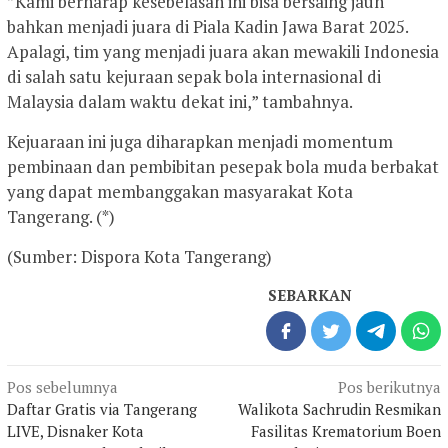
”Kami berharap kesebelasan ini bisa bersaing jauh
bahkan menjadi juara di Piala Kadin Jawa Barat 2025.
Apalagi, tim yang menjadi juara akan mewakili Indonesia
di salah satu kejuraan sepak bola internasional di
Malaysia dalam waktu dekat ini,” tambahnya.
Kejuaraan ini juga diharapkan menjadi momentum
pembinaan dan pembibitan pesepak bola muda berbakat
yang dapat membanggakan masyarakat Kota
Tangerang. (*)
(Sumber: Dispora Kota Tangerang)
SEBARKAN
Navigasi
Pos sebelumnya
Pos berikutnya
pos
Daftar Gratis via Tangerang
Walikota Sachrudin Resmikan
LIVE, Disnaker Kota
Fasilitas Krematorium Boen