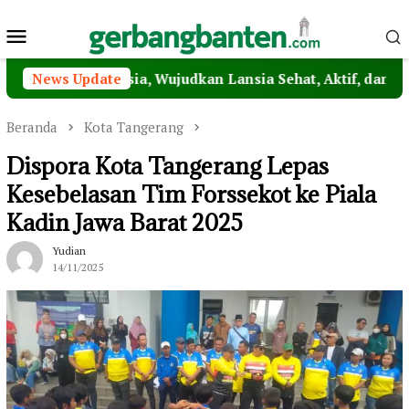
Loncat
Menu
ke
konten
Mobile
Pos Lansia, Wujudkan Lansia Sehat, Aktif, dan Bahagia
News Update
Beranda
Kota Tangerang
Dispora Kota Tangerang Lepas
Kesebelasan Tim Forssekot ke Piala
Kadin Jawa Barat 2025
Yudian
14/11/2025