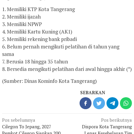
1. Memiliki KTP Kota Tangerang
2. Memiliki ijazah
3. Memiliki NPWP
4. Memiliki Kartu Kuning (AK1)
5. Memiliki rekening bank pribadi
6. Belum pernah mengikuti pelatihan di tahun yang
sama
7. Berusia 18 hingga 35 tahun
8. Bersedia mengikuti pelatihan dari awal hingga akhir (*)
(Sumber: Dinas Kominfo Kota Tangerang)
SEBARKAN
Navigasi
Pos sebelumnya
Pos berikutnya
pos
Cilegon To Jepang, 2027
Dispora Kota Tangerang
Pemkot Cilegon Siapkan 200
Lepas Kesebelasan Tim