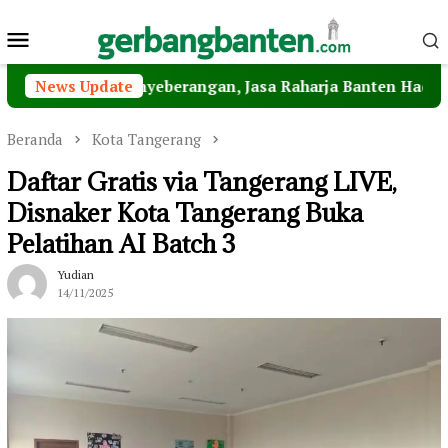
Loncat
Menu
ke
konten
Mobile
n Penyeberangan, Jasa Raharja Banten Hadiri Peresmian S
News Update
Beranda
Kota Tangerang
Daftar Gratis via Tangerang LIVE,
Disnaker Kota Tangerang Buka
Pelatihan AI Batch 3
Yudian
14/11/2025