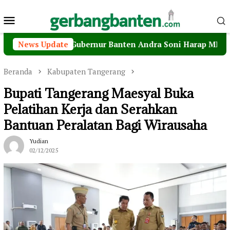
Loncat
Menu
ke
konten
Mobile
Pagi’, Gubernur Banten Andra Soni Harap MPI Jadi Jembat
News Update
Beranda
Kabupaten Tangerang
Bupati Tangerang Maesyal Buka
Pelatihan Kerja dan Serahkan
Bantuan Peralatan Bagi Wirausaha
Yudian
02/12/2025