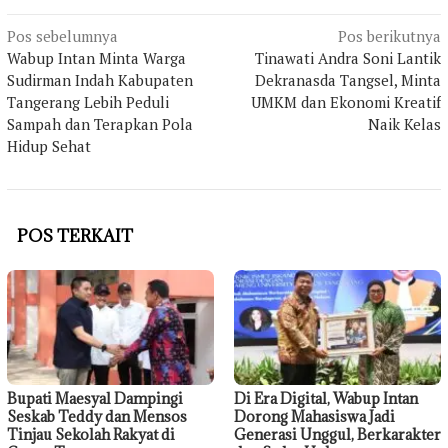
Navigasi
Pos sebelumnya
Pos berikutnya
pos
Wabup Intan Minta Warga
Tinawati Andra Soni Lantik
Sudirman Indah Kabupaten
Dekranasda Tangsel, Minta
Tangerang Lebih Peduli
UMKM dan Ekonomi Kreatif
Sampah dan Terapkan Pola
Naik Kelas
Hidup Sehat
POS TERKAIT
Bupati Maesyal Dampingi
Di Era Digital, Wabup Intan
Seskab Teddy dan Mensos
Dorong Mahasiswa Jadi
Tinjau Sekolah Rakyat di
Generasi Unggul, Berkarakter