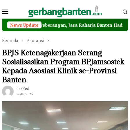
Loncat
Menu
ke
konten
Mobile
Penyeberangan, Jasa Raharja Banten Hadiri Peresmian Ste
News Update
Beranda
Asuransi
BPJS Ketenagakerjaan Serang
Sosialisasikan Program BPJamsostek
Kepada Asosiasi Klinik se-Provinsi
Banten
Redaksi
26/02/2025