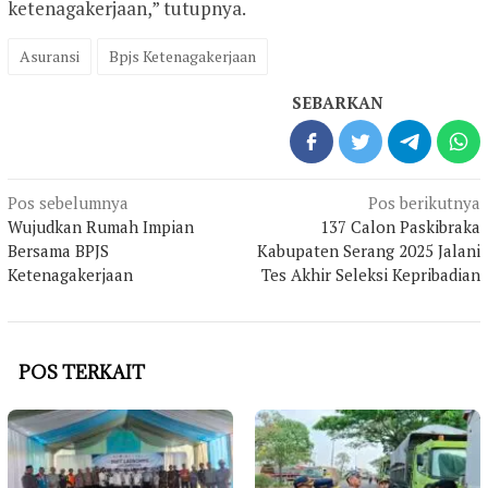
ketenagakerjaan,” tutupnya.
Asuransi
Bpjs Ketenagakerjaan
SEBARKAN
Navigasi
Pos sebelumnya
Pos berikutnya
pos
Wujudkan Rumah Impian
137 Calon Paskibraka
Bersama BPJS
Kabupaten Serang 2025 Jalani
Ketenagakerjaan
Tes Akhir Seleksi Kepribadian
POS TERKAIT