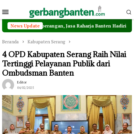
Loncat
Menu
ke
konten
Mobile
yeberangan, Jasa Raharja Banten Hadiri Peresmian Steril
News Update
Beranda
Kabupaten Serang
4 OPD Kabupaten Serang Raih Nilai
Tertinggi Pelayanan Publik dari
Ombudsman Banten
Editor
04/02/2025