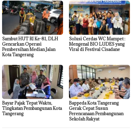
Sambut HUT RI Ke-81, DLH
Solusi Cerdas WC Mampet :
Gencarkan Operasi
Mengenal BIO LUDES yang
Pembersihan Median Jalan
Viral di Festival Cisadane
Kota Tangerang
Bayar Pajak Tepat Waktu,
Bappeda Kota Tangerang
Tingkatan Pembangunan Kota
Gerak Cepat Susun
Tangerang
Perencanaan Pembangunan
Sekolah Rakyat