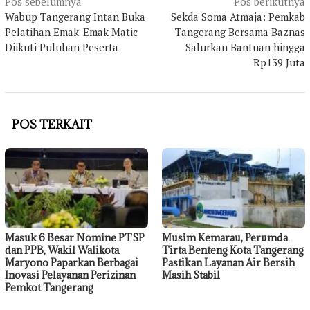
Navigasi
Pos sebelumnya
Pos berikutnya
pos
Wabup Tangerang Intan Buka
Sekda Soma Atmaja: Pemkab
Pelatihan Emak-Emak Matic
Tangerang Bersama Baznas
Diikuti Puluhan Peserta
Salurkan Bantuan hingga
Rp139 Juta
POS TERKAIT
Masuk 6 Besar Nomine PTSP
Musim Kemarau, Perumda
dan PPB, Wakil Walikota
Tirta Benteng Kota Tangerang
Maryono Paparkan Berbagai
Pastikan Layanan Air Bersih
Inovasi Pelayanan Perizinan
Masih Stabil
Pemkot Tangerang