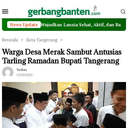
Loncat
Menu
ke
konten
Mobile
 Lansia, Wujudkan Lansia Sehat, Aktif, dan Bahagia
News Update
Beranda
Kota Tangerang
Warga Desa Merak Sambut Antusias
Tarling Ramadan Bupati Tangerang
Yudian
15/03/2025