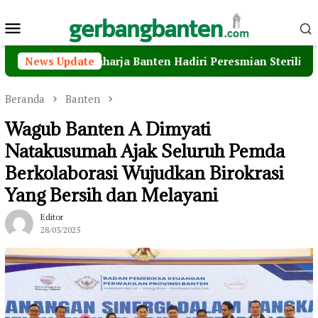
Loncat
Menu
ke
konten
Mobile
sa Raharja Banten Hadiri Peresmian Sterilisasi Pelabuha
News Update
Beranda
Banten
Wagub Banten A Dimyati
Natakusumah Ajak Seluruh Pemda
Berkolaborasi Wujudkan Birokrasi
Yang Bersih dan Melayani
Editor
28/03/2025