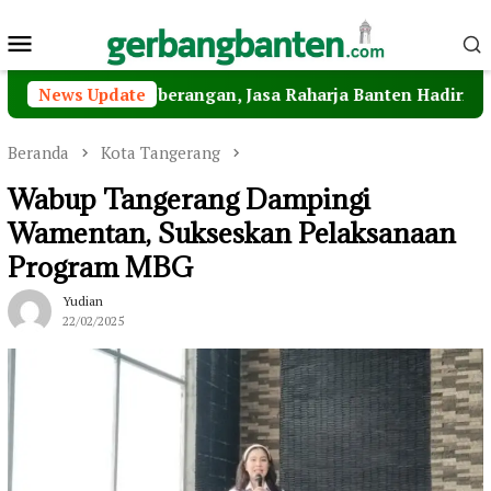
Loncat
Menu
ke
konten
Mobile
nyeberangan, Jasa Raharja Banten Hadiri Peresmian Steri
News Update
Beranda
Kota Tangerang
Wabup Tangerang Dampingi
Wamentan, Sukseskan Pelaksanaan
Program MBG
Yudian
22/02/2025