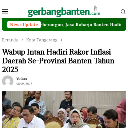
Loncat
Menu
ke
konten
Mobile
Penyeberangan, Jasa Raharja Banten Hadiri Peresmian Ste
News Update
Beranda
Kota Tangerang
Wabup Intan Hadiri Rakor Inflasi
Daerah Se-Provinsi Banten Tahun
2025
Yudian
08/03/2025