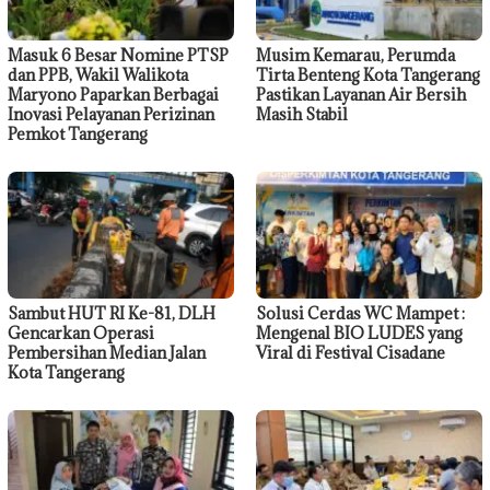
Masuk 6 Besar Nomine PTSP
Musim Kemarau, Perumda
dan PPB, Wakil Walikota
Tirta Benteng Kota Tangerang
Maryono Paparkan Berbagai
Pastikan Layanan Air Bersih
Inovasi Pelayanan Perizinan
Masih Stabil
Pemkot Tangerang
Sambut HUT RI Ke-81, DLH
Solusi Cerdas WC Mampet :
Gencarkan Operasi
Mengenal BIO LUDES yang
Pembersihan Median Jalan
Viral di Festival Cisadane
Kota Tangerang