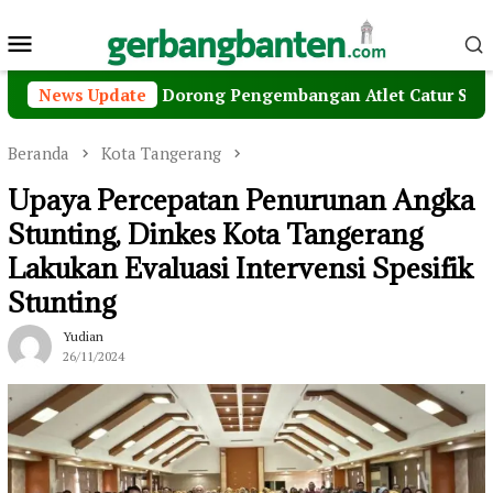
Loncat
Menu
ke
konten
Mobile
Dimyati Dorong Pengembangan Atlet Catur Sejak Dini
News Update
Beranda
Kota Tangerang
Upaya Percepatan Penurunan Angka
Stunting, Dinkes Kota Tangerang
Lakukan Evaluasi Intervensi Spesifik
Stunting
Yudian
26/11/2024