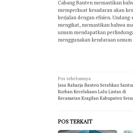
Cabang Banten memastikan bahw
memperkuat kesadaran akan ke
berjalan dengan efisien. Undang
mengikat, memastikan bahwa ma
umum mendapatkan perlindungan
menggunakan kendaraan umum d
Navigasi
Pos sebelumnya
pos
Jasa Raharja Banten Serahkan Sant
Korban Kecelakaan Lalu Lintas di
Kecamatan Kragilan Kabupaten Sera
POS TERKAIT