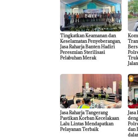
Tingkatkan Keamanan dan
Komi
Keselamatan Penyeberangan,
Tran
Jasa Raharja Banten Hadiri
Bers
Peresmian Sterilisasi
Polr
Pelabuhan Merak
Truk
Jala
Jasa Raharja Tangerang
Jasa
Pastikan Korban Kecelakaan
deng
Lalu Lintas Mendapatkan
Polr
Pelayanan Terbaik
dan 
dala