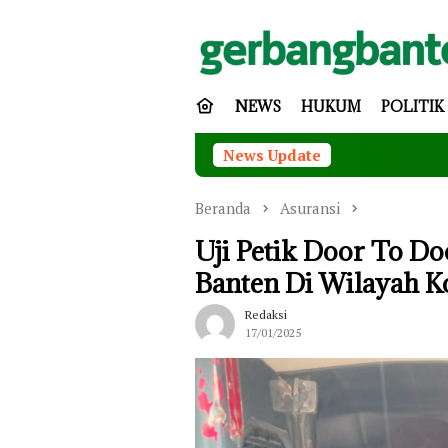
Loncat
ke
konten
NEWS
HUKUM
POLITIK
News Update
Tingkatk
Beranda
Asuransi
Uji Petik Door To Do
Banten Di Wilayah K
Redaksi
17/01/2025