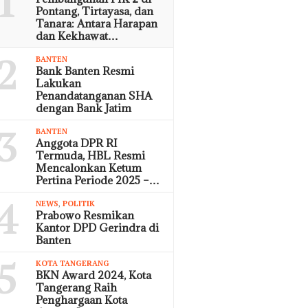
1
Pontang, Tirtayasa, dan
Tanara: Antara Harapan
dan Kekhawat…
2
BANTEN
Bank Banten Resmi
Lakukan
Penandatanganan SHA
dengan Bank Jatim
3
BANTEN
Anggota DPR RI
Termuda, HBL Resmi
Mencalonkan Ketum
Pertina Periode 2025 –…
4
NEWS
,
POLITIK
Prabowo Resmikan
Kantor DPD Gerindra di
Banten
5
KOTA TANGERANG
BKN Award 2024, Kota
Tangerang Raih
Penghargaan Kota