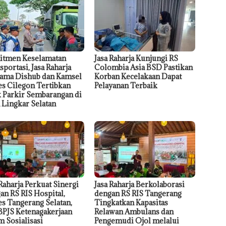
tmen Keselamatan
Jasa Raharja Kunjungi RS
sportasi, Jasa Raharja
Colombia Asia BSD Pastikan
ama Dishub dan Kamsel
Korban Kecelakaan Dapat
es Cilegon Tertibkan
Pelayanan Terbaik
 Parkir Sembarangan di
n Lingkar Selatan
 Raharja Perkuat Sinergi
Jasa Raharja Berkolaborasi
an RS RIS Hospital,
dengan RS RIS Tangerang
es Tangerang Selatan,
Tingkatkan Kapasitas
BPJS Ketenagakerjaan
Relawan Ambulans dan
m Sosialisasi
Pengemudi Ojol melalui