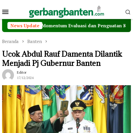
Loncat
Menu
ke
konten
Mobile
ta Serang: Momentum Evaluasi dan Penguatan Kolaborasi P
News Update
Beranda
Banten
Ucok Abdul Rauf Damenta Dilantik
Menjadi Pj Gubernur Banten
Editor
17/12/2024