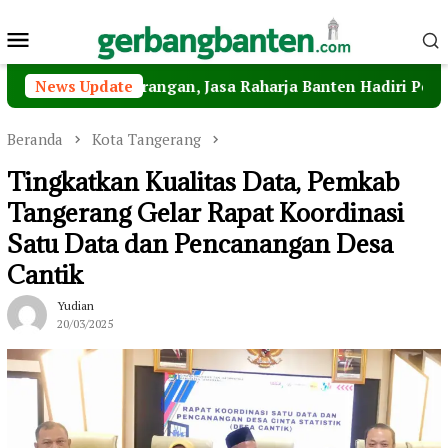
Loncat
Menu
ke
konten
Mobile
eberangan, Jasa Raharja Banten Hadiri Peresmian Sterili
News Update
Beranda
Kota Tangerang
Tingkatkan Kualitas Data, Pemkab
Tangerang Gelar Rapat Koordinasi
Satu Data dan Pencanangan Desa
Cantik
Yudian
20/03/2025