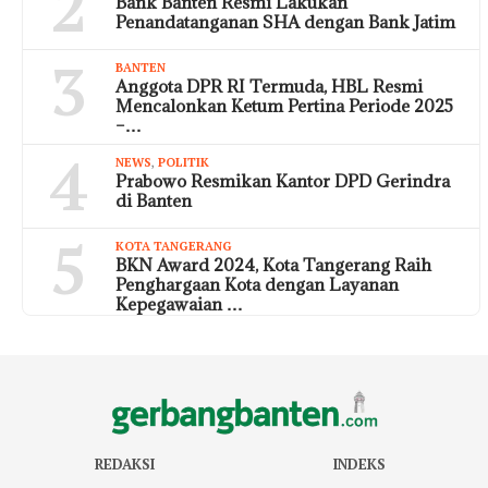
2
Bank Banten Resmi Lakukan
Penandatanganan SHA dengan Bank Jatim
3
BANTEN
Anggota DPR RI Termuda, HBL Resmi
Mencalonkan Ketum Pertina Periode 2025
–…
4
NEWS
,
POLITIK
Prabowo Resmikan Kantor DPD Gerindra
di Banten
5
KOTA TANGERANG
BKN Award 2024, Kota Tangerang Raih
Penghargaan Kota dengan Layanan
Kepegawaian …
REDAKSI
INDEKS