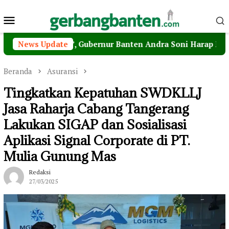
Loncat
Menu
ke
konten
Mobile
ari Pagi’, Gubernur Banten Andra Soni Harap MPI Jadi Jem
News Update
Beranda
Asuransi
Tingkatkan Kepatuhan SWDKLLJ
Jasa Raharja Cabang Tangerang
Lakukan SIGAP dan Sosialisasi
Aplikasi Signal Corporate di PT.
Mulia Gunung Mas
Redaksi
27/03/2025