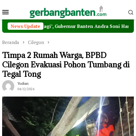
Loncat
Menu
ke
konten
Mobile
atahari Pagi’, Gubernur Banten Andra Soni Harap MPI Jadi
News Update
Beranda
Cilegon
Timpa 2 Rumah Warga, BPBD
Cilegon Evakuasi Pohon Tumbang di
Tegal Tong
Yudian
04/12/2024