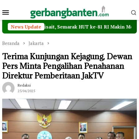
Loncat
Menu
ke
konten
Mobile
aoke Desa Cisait, Semarak HUT ke-81 RI Makin Meriah
News Update
Beranda
Jakarta
Terima Kunjungan Kejagung, Dewan
Pers Minta Pengalihan Penahanan
Direktur Pemberitaan JakTV
Redaksi
25/04/2025