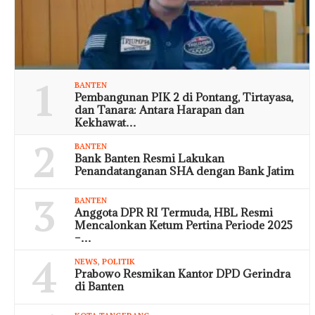
1
BANTEN
Pembangunan PIK 2 di Pontang, Tirtayasa,
dan Tanara: Antara Harapan dan
Kekhawat…
2
BANTEN
Bank Banten Resmi Lakukan
Penandatanganan SHA dengan Bank Jatim
3
BANTEN
Anggota DPR RI Termuda, HBL Resmi
Mencalonkan Ketum Pertina Periode 2025
–…
4
NEWS
,
POLITIK
Prabowo Resmikan Kantor DPD Gerindra
di Banten