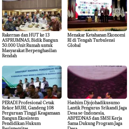
Rakernas dan HUT ke 13
Menakar Ketahanan Ekonomi
ASPRUMNAS, Bidik Bangun
RI di Tengah Turbulensi
50.000 Unit Rumah untuk
Global
Masyarakat Berpenghasilan
Rendah
PERADI Profesional Cetak
Hashim Djojohadikusumo
Rekor MURI, Gandeng 108
Lantik Pengurus Srikandi Jaga
Perguruan Tinggi Keagamaan
Desa se-Indonesia,
Bangun Ekosistem
ABPEDNAS dan SMSI Kerja
Pendidikan Hukum
Sama Dukung Program Jaga
Berintegritas
Desa