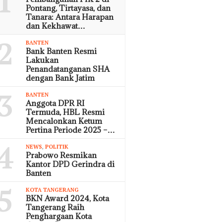
1
Pontang, Tirtayasa, dan
Tanara: Antara Harapan
dan Kekhawat…
2
BANTEN
Bank Banten Resmi
Lakukan
Penandatanganan SHA
dengan Bank Jatim
3
BANTEN
Anggota DPR RI
Termuda, HBL Resmi
Mencalonkan Ketum
Pertina Periode 2025 –…
4
NEWS
,
POLITIK
Prabowo Resmikan
Kantor DPD Gerindra di
Banten
5
KOTA TANGERANG
BKN Award 2024, Kota
Tangerang Raih
Penghargaan Kota