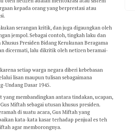
u oleh netizen adalah meritokrasi atau sistem
rgaan kepada orang yang berprestasi atau
i.
ukan serangan kritik, dan juga digaungkan oleh
gan jempol. Sebagai contoh, tingkah laku dan
n Khusus Presiden Bidang Kerukunan Beragama
dicermati, lalu dikritik oleh netizen beramai-
 karena setiap warga negara diberi kebebasan
alui lisan maupun tulisan sebagaimana
g-Undang Dasar 1945.
 yang membandingkan antara tindakan, ucapan,
Gus Miftah sebagai utusan khusus presiden.
ramah di suatu acara, Gus Miftah yang
kan kata-kata kasar terhadap penjual es teh
iftah agar memborongnya.