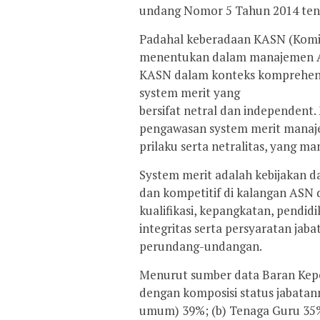
undang Nomor 5 Tahun 2014 tent
Padahal keberadaan KASN (Komisi
menentukan dalam manajemen ASN
KASN dalam konteks komprehen
system merit yang
bersifat netral dan independen
pengawasan system merit manaje
prilaku serta netralitas, yang man
System merit adalah kebijakan 
dan kompetitif di kalangan ASN
kualifikasi, kepangkatan, pendidi
integritas serta persyaratan jab
perundang-undangan.
Menurut sumber data Baran Kepe
dengan komposisi status jabatann
umum) 39%; (b) Tenaga Guru 35%