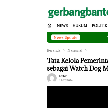
Loncat
ke
konten
NEWS
HUKUM
POLITIK
News Update
Tingkatkan Keamanan d
Beranda
Nasional
Tata Kelola Pemerint
sebagai Watch Dog M
Editor
19/12/2024