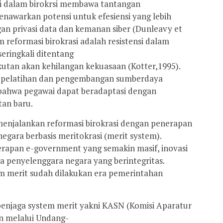
ogi dalam birokrsi membawa tantangan
enawarkan potensi untuk efesiensi yang lebih
ngan privasi data dan kemanan siber (Dunleavy et
 reformasi birokrasi adalah resistensi dalam
seringkali ditentang
kutan akan kehilangan kekuasaan (Kotter,1995).
n pelatihan dan pengembangan sumberdaya
bahwa pegawai dapat beradaptasi dengan
an baru.
menjalankan reformasi birokrasi dengan penerapan
gara berbasis meritokrasi (merit system).
erapan e-government yang semakin masif, inovasi
a penyelenggara negara yang berintegritas.
em merit sudah dilakukan era pemerintahan
njaga system merit yakni KASN (Komisi Aparatur
an melalui Undang-