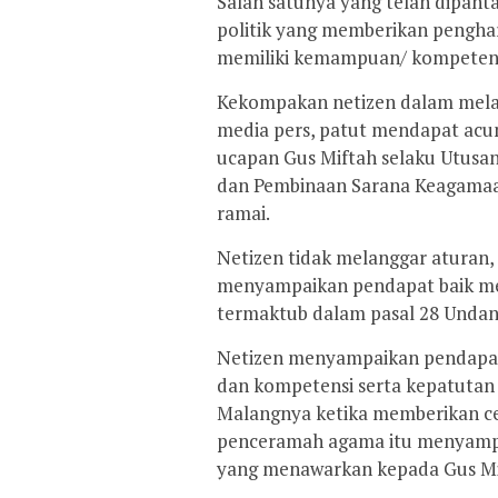
Salah satunya yang telah dipanta
politik yang memberikan pengha
memiliki kemampuan/ kompetens
Kekompakan netizen dalam melak
media pers, patut mendapat acun
ucapan Gus Miftah selaku Utusa
dan Pembinaan Sarana Keagamaan 
ramai.
Netizen tidak melanggar aturan,
menyampaikan pendapat baik mel
termaktub dalam pasal 28 Undan
Netizen menyampaikan pendapat
dan kompetensi serta kepatutan 
Malangnya ketika memberikan ce
penceramah agama itu menyampai
yang menawarkan kepada Gus M