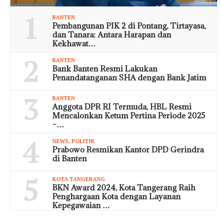
1
BANTEN
Pembangunan PIK 2 di Pontang, Tirtayasa,
dan Tanara: Antara Harapan dan
Kekhawat…
2
BANTEN
Bank Banten Resmi Lakukan
Penandatanganan SHA dengan Bank Jatim
3
BANTEN
Anggota DPR RI Termuda, HBL Resmi
Mencalonkan Ketum Pertina Periode 2025
–…
4
NEWS
,
POLITIK
Prabowo Resmikan Kantor DPD Gerindra
di Banten
5
KOTA TANGERANG
BKN Award 2024, Kota Tangerang Raih
Penghargaan Kota dengan Layanan
Kepegawaian …