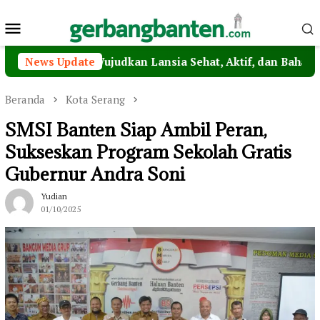
Loncat
Menu
ke
konten
Mobile
sia, Wujudkan Lansia Sehat, Aktif, dan Bahagia
News Update
Wag
Beranda
Kota Serang
SMSI Banten Siap Ambil Peran,
Sukseskan Program Sekolah Gratis
Gubernur Andra Soni
Yudian
01/10/2025