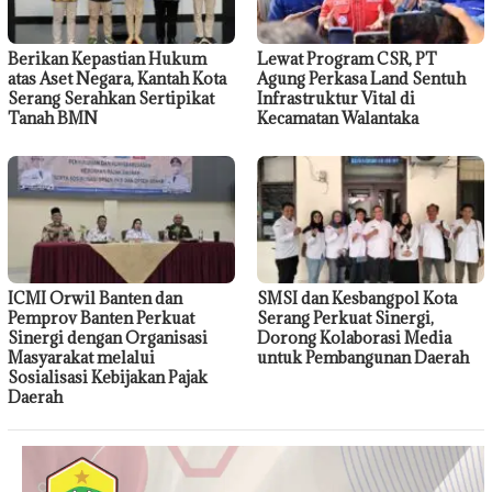
Berikan Kepastian Hukum
Lewat Program CSR, PT
atas Aset Negara, Kantah Kota
Agung Perkasa Land Sentuh
Serang Serahkan Sertipikat
Infrastruktur Vital di
Tanah BMN
Kecamatan Walantaka
ICMI Orwil Banten dan
SMSI dan Kesbangpol Kota
Pemprov Banten Perkuat
Serang Perkuat Sinergi,
Sinergi dengan Organisasi
Dorong Kolaborasi Media
Masyarakat melalui
untuk Pembangunan Daerah
Sosialisasi Kebijakan Pajak
Daerah