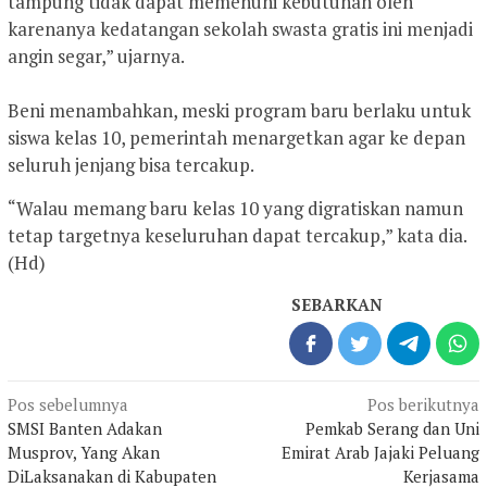
tampung tidak dapat memenuhi kebutuhan oleh
karenanya kedatangan sekolah swasta gratis ini menjadi
angin segar,” ujarnya.
‎Beni menambahkan, meski program baru berlaku untuk
siswa kelas 10, pemerintah menargetkan agar ke depan
seluruh jenjang bisa tercakup.
“Walau memang baru kelas 10 yang digratiskan namun
tetap targetnya keseluruhan dapat tercakup,” kata dia.
(Hd)
SEBARKAN
Navigasi
Pos sebelumnya
Pos berikutnya
pos
SMSI Banten Adakan
Pemkab Serang dan Uni
Musprov, Yang Akan
Emirat Arab Jajaki Peluang
DiLaksanakan di Kabupaten
Kerjasama