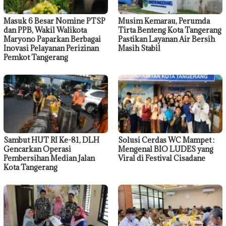
Masuk 6 Besar Nomine PTSP
Musim Kemarau, Perumda
dan PPB, Wakil Walikota
Tirta Benteng Kota Tangerang
Maryono Paparkan Berbagai
Pastikan Layanan Air Bersih
Inovasi Pelayanan Perizinan
Masih Stabil
Pemkot Tangerang
Sambut HUT RI Ke-81, DLH
Solusi Cerdas WC Mampet :
Gencarkan Operasi
Mengenal BIO LUDES yang
Pembersihan Median Jalan
Viral di Festival Cisadane
Kota Tangerang