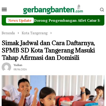
Loncat
Menu
ke
konten
Mobile
Dimyati Dorong Pengembangan Atlet Catur Sejak Dini
News Update
Beranda
Kota Tangerang
Simak Jadwal dan Cara Daftarnya,
SPMB SD Kota Tangerang Masuki
Tahap Afirmasi dan Domisili
Yudian
08/06/2026