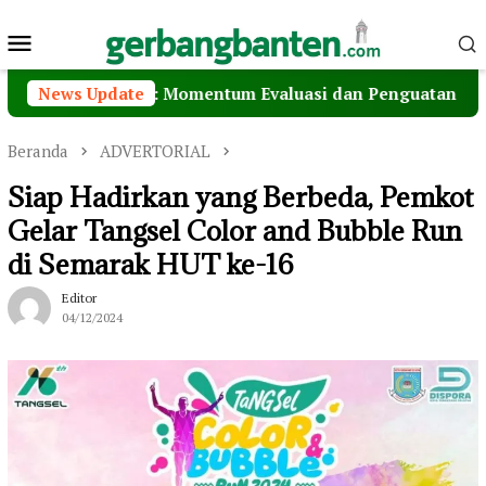
Loncat
Menu
ke
konten
Mobile
ota Serang: Momentum Evaluasi dan Penguatan Kolaborasi 
News Update
Beranda
ADVERTORIAL
Siap Hadirkan yang Berbeda, Pemkot
Gelar Tangsel Color and Bubble Run
di Semarak HUT ke-16
Editor
04/12/2024