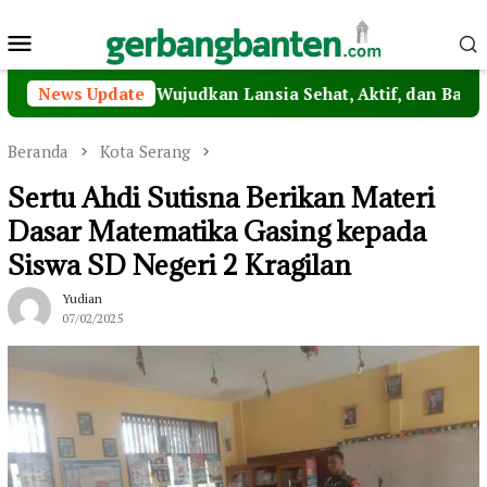
Loncat
Menu
ke
konten
Mobile
Lansia, Wujudkan Lansia Sehat, Aktif, dan Bahagia
News Update
Beranda
Kota Serang
Sertu Ahdi Sutisna Berikan Materi
Dasar Matematika Gasing kepada
Siswa SD Negeri 2 Kragilan
Yudian
07/02/2025