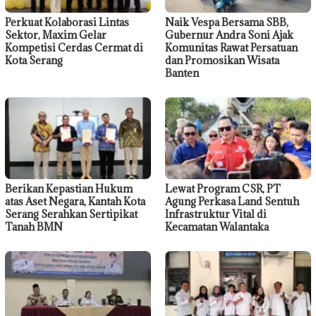
Perkuat Kolaborasi Lintas
Naik Vespa Bersama SBB,
Sektor, Maxim Gelar
Gubernur Andra Soni Ajak
Kompetisi Cerdas Cermat di
Komunitas Rawat Persatuan
Kota Serang
dan Promosikan Wisata
Banten
Berikan Kepastian Hukum
Lewat Program CSR, PT
atas Aset Negara, Kantah Kota
Agung Perkasa Land Sentuh
Serang Serahkan Sertipikat
Infrastruktur Vital di
Tanah BMN
Kecamatan Walantaka