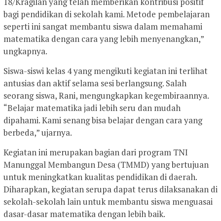
18/Kragilan yang telah memberikan kontribusi positif
bagi pendidikan di sekolah kami. Metode pembelajaran
seperti ini sangat membantu siswa dalam memahami
matematika dengan cara yang lebih menyenangkan,”
ungkapnya.
Siswa-siswi kelas 4 yang mengikuti kegiatan ini terlihat
antusias dan aktif selama sesi berlangsung. Salah
seorang siswa, Rani, mengungkapkan kegembiraannya.
“Belajar matematika jadi lebih seru dan mudah
dipahami. Kami senang bisa belajar dengan cara yang
berbeda,” ujarnya.
Kegiatan ini merupakan bagian dari program TNI
Manunggal Membangun Desa (TMMD) yang bertujuan
untuk meningkatkan kualitas pendidikan di daerah.
Diharapkan, kegiatan serupa dapat terus dilaksanakan di
sekolah-sekolah lain untuk membantu siswa menguasai
dasar-dasar matematika dengan lebih baik.