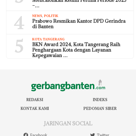
–…
4
NEWS
,
POLITIK
Prabowo Resmikan Kantor DPD Gerindra
di Banten
5
KOTA TANGERANG
BKN Award 2024, Kota Tangerang Raih
Penghargaan Kota dengan Layanan
Kepegawaian …
REDAKSI
INDEKS
KONTAK KAMI
PEDOMAN SIBER
JARINGAN SOCIAL
Facebook
Twitter