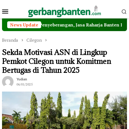
Loncat
Menu
ke
konten
Mobile
atan Penyeberangan, Jasa Raharja Banten Hadiri Peresmia
News Update
Beranda
Cilegon
Sekda Motivasi ASN di Lingkup
Pemkot Cilegon untuk Komitmen
Bertugas di Tahun 2025
Yudian
06/01/2025