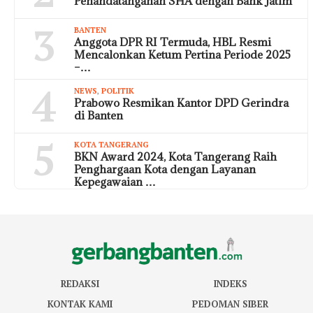
Penandatanganan SHA dengan Bank Jatim
3
BANTEN
Anggota DPR RI Termuda, HBL Resmi
Mencalonkan Ketum Pertina Periode 2025
–…
4
NEWS
,
POLITIK
Prabowo Resmikan Kantor DPD Gerindra
di Banten
5
KOTA TANGERANG
BKN Award 2024, Kota Tangerang Raih
Penghargaan Kota dengan Layanan
Kepegawaian …
REDAKSI
INDEKS
KONTAK KAMI
PEDOMAN SIBER