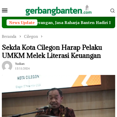
Loncat
Menu
ke
konten
Mobile
yeberangan, Jasa Raharja Banten Hadiri Peresmian Steril
News Update
Beranda
Cilegon
Sekda Kota Cilegon Harap Pelaku
UMKM Melek Literasi Keuangan
Yudian
15/11/2024