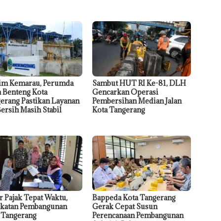
im Kemarau, Perumda
Sambut HUT RI Ke-81, DLH
a Benteng Kota
Gencarkan Operasi
erang Pastikan Layanan
Pembersihan Median Jalan
Bersih Masih Stabil
Kota Tangerang
r Pajak Tepat Waktu,
Bappeda Kota Tangerang
katan Pembangunan
Gerak Cepat Susun
 Tangerang
Perencanaan Pembangunan