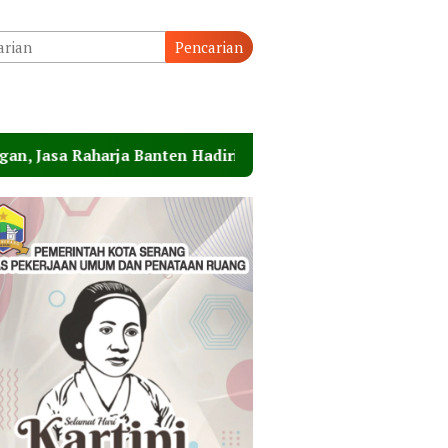
Pencarian
a Banten Hadiri Peresmian Sterilisasi Pelabuhan Merak