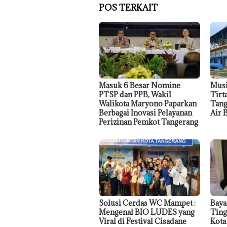
POS TERKAIT
Masuk 6 Besar Nomine
Mus
PTSP dan PPB, Wakil
Tirt
Walikota Maryono Paparkan
Tang
Berbagai Inovasi Pelayanan
Air 
Perizinan Pemkot Tangerang
Solusi Cerdas WC Mampet :
Baya
Mengenal BIO LUDES yang
Ting
Viral di Festival Cisadane
Kota