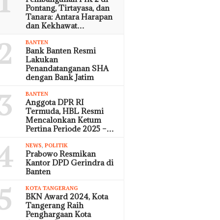
1
Pontang, Tirtayasa, dan
Tanara: Antara Harapan
dan Kekhawat…
2
BANTEN
Bank Banten Resmi
Lakukan
Penandatanganan SHA
dengan Bank Jatim
3
BANTEN
Anggota DPR RI
Termuda, HBL Resmi
Mencalonkan Ketum
Pertina Periode 2025 –…
4
NEWS
,
POLITIK
Prabowo Resmikan
Kantor DPD Gerindra di
Banten
5
KOTA TANGERANG
BKN Award 2024, Kota
Tangerang Raih
Penghargaan Kota