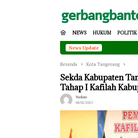
Loncat
ke
konten
NEWS
HUKUM
POLITIK
News Update
Tingkat
Beranda
Kota Tangerang
Sekda Kabupaten Tan
Tahap I Kafilah Kab
Yudian
08/02/2025