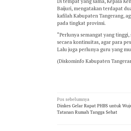
Di tempat yang sama, Kepala K
Baijuri, mengatakan terdapat du
kafilah Kabupaten Tangerang, 
pada tingkat provinsi.
“Perlunya semangat yang tinggi
secaea kontinuitas, agar para pe
Lalu juga perlunya guru yang m
(Diskominfo Kabupaten Tangera
Navigasi
Pos sebelumnya
pos
Dinkes Gelar Rapat PHBS untuk Wuj
Tatanan Rumah Tangga Sehat