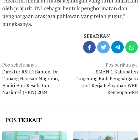
“Acara ini menjadi tradisi kejuangan yang rutin dilakukan
oleh prajurit TNI sebagai bentuk penghormatan dan
penghargaan atas jasa pahlawan yang telah gugur,”
pungkasnya.
SEBARKAN
Navigasi
Pos sebelumnya
Pos berikutnya
pos
Direktur RSUD Banten, Dr.
SMAN 1 Kabupaten
Danang Hamsah Nugroho,
Tangerang Raih Penghargaan
Hadiri Hari Kesehatan
Unit Kerja Pelayanan WBK
Nasional (HKN) 2024
Kemenpan-RB
POS TERKAIT