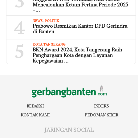
3
Mencalonkan Ketum Pertina Periode 2025
–…
4
NEWS
,
POLITIK
Prabowo Resmikan Kantor DPD Gerindra
di Banten
5
KOTA TANGERANG
BKN Award 2024, Kota Tangerang Raih
Penghargaan Kota dengan Layanan
Kepegawaian …
REDAKSI
INDEKS
KONTAK KAMI
PEDOMAN SIBER
JARINGAN SOCIAL