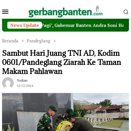
Loncat
Menu
ke
konten
Mobile
Matahari Pagi’, Gubernur Banten Andra Soni Harap MPI Jad
News Update
Beranda
Pandeglang
Sambut Hari Juang TNI AD, Kodim
0601/Pandeglang Ziarah Ke Taman
Makam Pahlawan
Yudian
12/12/2024