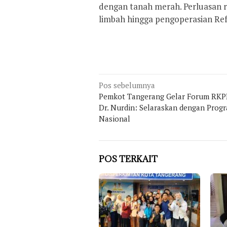
dengan tanah merah. Perluasan ru
limbah hingga pengoperasian Refu
Navigasi
Pos sebelumnya
pos
Pemkot Tangerang Gelar Forum RKP
Dr. Nurdin: Selaraskan dengan Prog
Nasional
POS TERKAIT