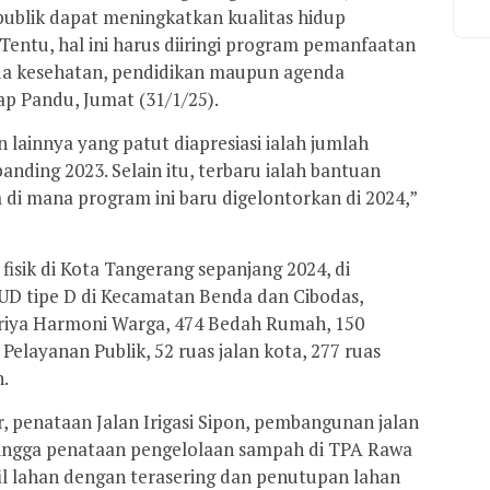
publik dapat meningkatkan kualitas hidup
 Tentu, hal ini harus diiringi program pemanfaatan
nda kesehatan, pendidikan maupun agenda
p Pandu, Jumat (31/1/25).
ainnya yang patut diapresiasi ialah jumlah
nding 2023. Selain itu, terbaru ialah bantuan
di mana program ini baru digelontorkan di 2024,”
isik di Kota Tangerang sepanjang 2024, di
D tipe D di Kecamatan Benda dan Cibodas,
Griya Harmoni Warga, 474 Bedah Rumah, 150
 Pelayanan Publik, 52 ruas jalan kota, 277 ruas
n.
yar, penataan Jalan Irigasi Sipon, pembangunan jalan
t hingga penataan pengelolaan sampah di TPA Rawa
il lahan dengan terasering dan penutupan lahan