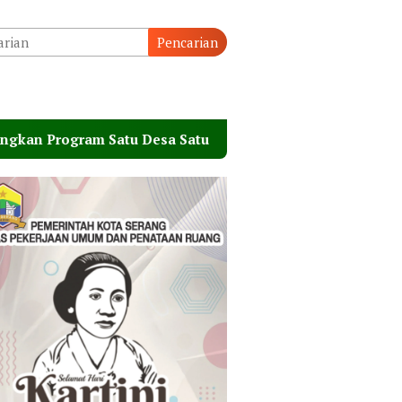
Pencarian
atu Desa Satu Hektare Jagung
Rapat Paripurna DP