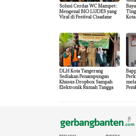
Solusi Cerdas WC Mampet :
Baya
Mengenal BIO LUDES yang
Ting
Viral di Festival Cisadane
Kota
DLH Kota Tangerang
Bapp
Sediakan Penampungan
Perk
Khusus Dropbox Sampah
mela
Elektronik Rumah Tangga
Pemb