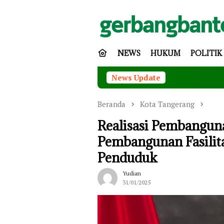
Loncat
ke
konten
NEWS
HUKUM
POLITIK
News Update
Gubernur Bant
Beranda
Kota Tangerang
Realisasi Pembangun
Pembangunan Fasilit
Penduduk
Yudian
31/01/2025