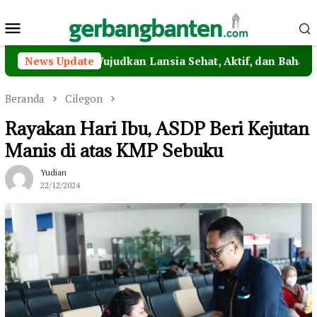
Loncat
Menu
ke
konten
Mobile
Lansia, Wujudkan Lansia Sehat, Aktif, dan Bahagia
News Update
W
Beranda
Cilegon
Rayakan Hari Ibu, ASDP Beri Kejutan
Manis di atas KMP Sebuku
Yudian
22/12/2024