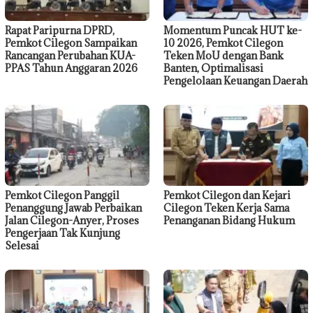
Rapat Paripurna DPRD,
Momentum Puncak HUT ke-
Pemkot Cilegon Sampaikan
10 2026, Pemkot Cilegon
Rancangan Perubahan KUA-
Teken MoU dengan Bank
PPAS Tahun Anggaran 2026
Banten, Optimalisasi
Pengelolaan Keuangan Daerah
Pemkot Cilegon Panggil
Pemkot Cilegon dan Kejari
Penanggung Jawab Perbaikan
Cilegon Teken Kerja Sama
Jalan Cilegon-Anyer, Proses
Penanganan Bidang Hukum
Pengerjaan Tak Kunjung
Selesai