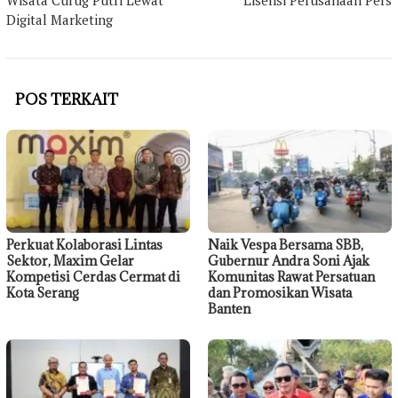
Wisata Curug Putri Lewat
Lisensi Perusahaan Pers
Digital Marketing
POS TERKAIT
Perkuat Kolaborasi Lintas
Naik Vespa Bersama SBB,
Sektor, Maxim Gelar
Gubernur Andra Soni Ajak
Kompetisi Cerdas Cermat di
Komunitas Rawat Persatuan
Kota Serang
dan Promosikan Wisata
Banten