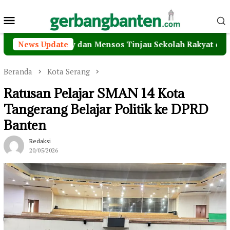
Loncat
Menu
ke
konten
Mobile
ab Teddy dan Mensos Tinjau Sekolah Rakyat di Curug Tang
News Update
Beranda
Kota Serang
Ratusan Pelajar SMAN 14 Kota
Tangerang Belajar Politik ke DPRD
Banten
Redaksi
20/05/2026