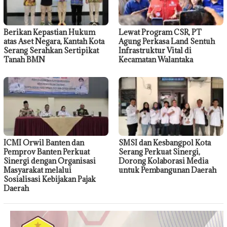
Berikan Kepastian Hukum
Lewat Program CSR, PT
atas Aset Negara, Kantah Kota
Agung Perkasa Land Sentuh
Serang Serahkan Sertipikat
Infrastruktur Vital di
Tanah BMN
Kecamatan Walantaka
ICMI Orwil Banten dan
SMSI dan Kesbangpol Kota
Pemprov Banten Perkuat
Serang Perkuat Sinergi,
Sinergi dengan Organisasi
Dorong Kolaborasi Media
Masyarakat melalui
untuk Pembangunan Daerah
Sosialisasi Kebijakan Pajak
Daerah