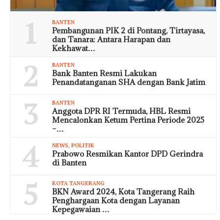
1
BANTEN
Pembangunan PIK 2 di Pontang, Tirtayasa,
dan Tanara: Antara Harapan dan
Kekhawat…
2
BANTEN
Bank Banten Resmi Lakukan
Penandatanganan SHA dengan Bank Jatim
3
BANTEN
Anggota DPR RI Termuda, HBL Resmi
Mencalonkan Ketum Pertina Periode 2025
–…
4
NEWS
,
POLITIK
Prabowo Resmikan Kantor DPD Gerindra
di Banten
5
KOTA TANGERANG
BKN Award 2024, Kota Tangerang Raih
Penghargaan Kota dengan Layanan
Kepegawaian …