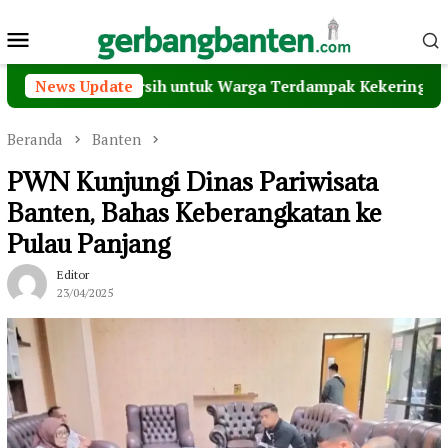
Loncat
Menu
ke
konten
Mobile
n Air Bersih untuk Warga Terdampak Kekeringan
News Update
Ma
Beranda
Banten
PWN Kunjungi Dinas Pariwisata
Banten, Bahas Keberangkatan ke
Pulau Panjang
Editor
23/04/2025