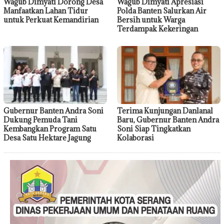
Wagub Dimyati Dorong Desa
Wagub Dimyati Apresiasi
Manfaatkan Lahan Tidur
Polda Banten Salurkan Air
untuk Perkuat Kemandirian
Bersih untuk Warga
Terdampak Kekeringan
Gubernur Banten Andra Soni
Terima Kunjungan Danlanal
Dukung Pemuda Tani
Baru, Gubernur Banten Andra
Kembangkan Program Satu
Soni Siap Tingkatkan
Desa Satu Hektare Jagung
Kolaborasi