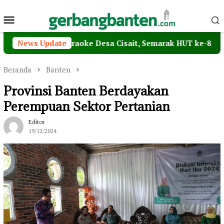
Loncat
Menu
ke
konten
Mobile
 Lomba Karaoke Desa Cisait, Semarak HUT ke-81 RI Makin Me
News Update
Beranda
Banten
Provinsi Banten Berdayakan
Perempuan Sektor Pertanian
Editor
19/12/2024