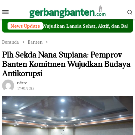
Loncat
Menu
ke
konten
Mobile
ansia, Wujudkan Lansia Sehat, Aktif, dan Bahagia
News Update
W
Beranda
Banten
Plh Sekda Nana Supiana: Pemprov
Banten Komitmen Wujudkan Budaya
Antikorupsi
Editor
17/01/2025