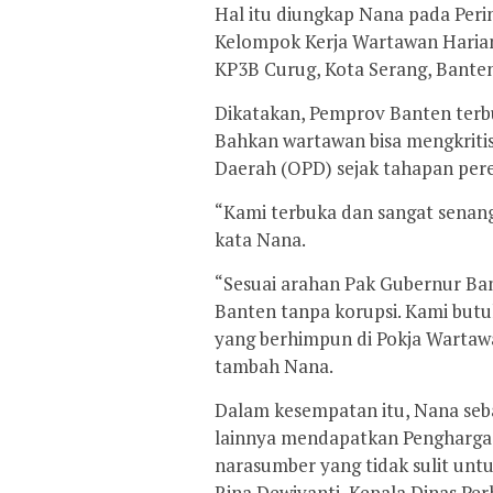
Hal itu diungkap Nana pada Peri
Kelompok Kerja Wartawan Harian d
KP3B Curug, Kota Serang, Banten
Dikatakan, Pemprov Banten terbu
Bahkan wartawan bisa mengkritis
Daerah (OPD) sejak tahapan per
“Kami terbuka dan sangat senang
kata Nana.
“Sesuai arahan Pak Gubernur Ba
Banten tanpa korupsi. Kami butu
yang berhimpun di Pokja Wartawa
tambah Nana.
Dalam kesempatan itu, Nana seba
lainnya mendapatkan Penghargaa
narasumber yang tidak sulit unt
Rina Dewiyanti, Kepala Dinas Pe