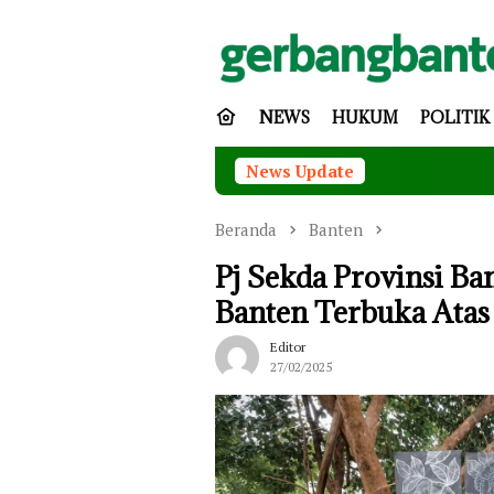
Loncat
ke
konten
NEWS
HUKUM
POLITIK
News Update
Pemk
Beranda
Banten
Pj Sekda Provinsi B
Banten Terbuka Atas
Editor
27/02/2025