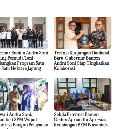
rnur Banten Andra Soni
Terima Kunjungan Danlanal
ng Pemuda Tani
Baru, Gubernur Banten
angkan Program Satu
Andra Soni Siap Tingkatkan
 Satu Hektare Jagung
Kolaborasi
wati Andra Soni:
Sekda Provinsi Banten
andu 6 SPM Wujud
Deden Apriandhi Apresiasi
borasi Bangun Pelayanan
Kedatangan BEM Nusantara