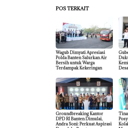
POS TERKAIT
Wagub Dimyati Apresiasi
Gube
Polda Banten Salurkan Air
Duku
Bersih untuk Warga
Kemb
Terdampak Kekeringan
Desa
Groundbreaking Kantor
Tina
DPD RI Banten Dimulai,
Posy
Andra Soni: Perkuat Aspirasi
Kola