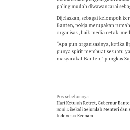
paling mudah diwawancarai seba
Dijelaskan, sebagai kelompok ker
Banten, pokja merupakan rumah
organisasi, baik media cetak, medi
“Apa pun organisasinya, ketika 
punya spirit membuat sesuatu y
masyarakat Banten,” pungkas Sap
Navigasi
Pos sebelumnya
pos
Hari Ketujuh Retret, Gubernur Bant
Soni Dibekali Sejumlah Menteri dan 
Indonesia Keenam