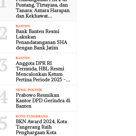
1
Pontang, Tirtayasa, dan
Tanara: Antara Harapan
dan Kekhawat…
2
BANTEN
Bank Banten Resmi
Lakukan
Penandatanganan SHA
dengan Bank Jatim
3
BANTEN
Anggota DPR RI
Termuda, HBL Resmi
Mencalonkan Ketum
Pertina Periode 2025 –…
4
NEWS
,
POLITIK
Prabowo Resmikan
Kantor DPD Gerindra di
Banten
5
KOTA TANGERANG
BKN Award 2024, Kota
Tangerang Raih
Penghargaan Kota