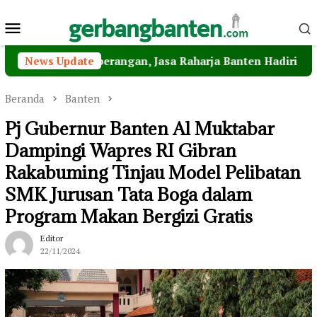
Loncat
Menu
ke
konten
Mobile
nyeberangan, Jasa Raharja Banten Hadiri Peresmian Steri
News Update
Beranda
Banten
Pj Gubernur Banten Al Muktabar
Dampingi Wapres RI Gibran
Rakabuming Tinjau Model Pelibatan
SMK Jurusan Tata Boga dalam
Program Makan Bergizi Gratis
Editor
22/11/2024