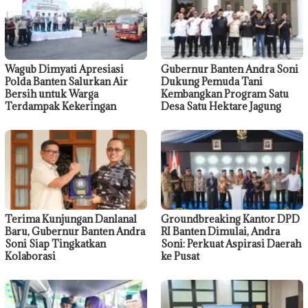
Wagub Dimyati Apresiasi
Gubernur Banten Andra Soni
Polda Banten Salurkan Air
Dukung Pemuda Tani
Bersih untuk Warga
Kembangkan Program Satu
Terdampak Kekeringan
Desa Satu Hektare Jagung
Terima Kunjungan Danlanal
Groundbreaking Kantor DPD
Baru, Gubernur Banten Andra
RI Banten Dimulai, Andra
Soni Siap Tingkatkan
Soni: Perkuat Aspirasi Daerah
Kolaborasi
ke Pusat