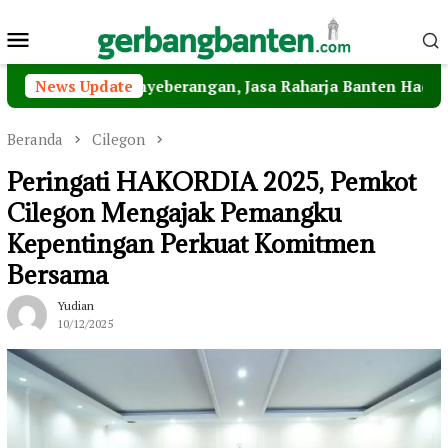
Loncat
Menu
ke
konten
Mobile
 Penyeberangan, Jasa Raharja Banten Hadiri Peresmian St
News Update
Beranda
Cilegon
Peringati HAKORDIA 2025, Pemkot
Cilegon Mengajak Pemangku
Kepentingan Perkuat Komitmen
Bersama
Yudian
10/12/2025