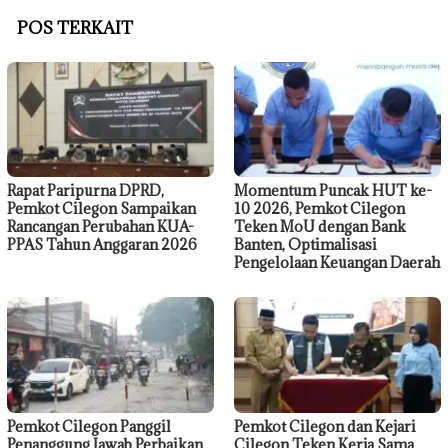
POS TERKAIT
Rapat Paripurna DPRD,
Momentum Puncak HUT ke-
Pemkot Cilegon Sampaikan
10 2026, Pemkot Cilegon
Rancangan Perubahan KUA-
Teken MoU dengan Bank
PPAS Tahun Anggaran 2026
Banten, Optimalisasi
Pengelolaan Keuangan Daerah
Pemkot Cilegon Panggil
Pemkot Cilegon dan Kejari
Penanggung Jawab Perbaikan
Cilegon Teken Kerja Sama