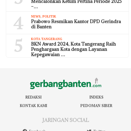
Mencalonkan Ketum Pertina Periode 2025
–…
4
NEWS
,
POLITIK
Prabowo Resmikan Kantor DPD Gerindra
di Banten
5
KOTA TANGERANG
BKN Award 2024, Kota Tangerang Raih
Penghargaan Kota dengan Layanan
Kepegawaian …
REDAKSI
INDEKS
KONTAK KAMI
PEDOMAN SIBER
JARINGAN SOCIAL