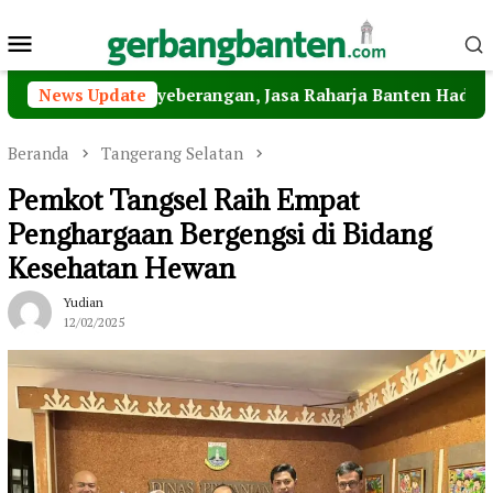
Loncat
Menu
ke
konten
Mobile
Penyeberangan, Jasa Raharja Banten Hadiri Peresmian Ste
News Update
Beranda
Tangerang Selatan
Pemkot Tangsel Raih Empat
Penghargaan Bergengsi di Bidang
Kesehatan Hewan
Yudian
12/02/2025