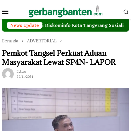
Loncat
Menu
ke
konten
Mobile
iseminasi Diskominfo Kota Tangerang Sosialisasikan Pilih J
News Update
Beranda
ADVERTORIAL
Pemkot Tangsel Perkuat Aduan
Masyarakat Lewat SP4N- LAPOR
Editor
29/11/2024