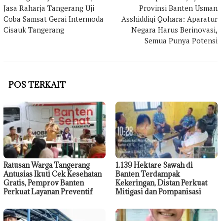
pos
Jasa Raharja Tangerang Uji
Provinsi Banten Usman
Coba Samsat Gerai Intermoda
Asshiddiqi Qohara: Aparatur
Cisauk Tangerang
Negara Harus Berinovasi,
Semua Punya Potensi
POS TERKAIT
Ratusan Warga Tangerang
1.139 Hektare Sawah di
Antusias Ikuti Cek Kesehatan
Banten Terdampak
Gratis, Pemprov Banten
Kekeringan, Distan Perkuat
Perkuat Layanan Preventif
Mitigasi dan Pompanisasi