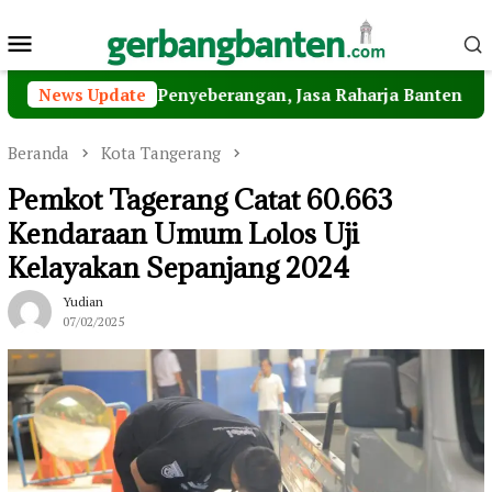
Loncat
Menu
ke
konten
Mobile
matan Penyeberangan, Jasa Raharja Banten Hadiri Peresmi
News Update
Beranda
Kota Tangerang
Pemkot Tagerang Catat 60.663
Kendaraan Umum Lolos Uji
Kelayakan Sepanjang 2024
Yudian
07/02/2025