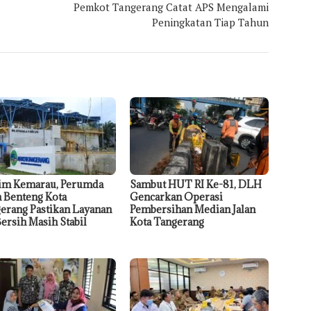
Pemkot Tangerang Catat APS Mengalami
Peningkatan Tiap Tahun
im Kemarau, Perumda
Sambut HUT RI Ke-81, DLH
a Benteng Kota
Gencarkan Operasi
erang Pastikan Layanan
Pembersihan Median Jalan
Bersih Masih Stabil
Kota Tangerang