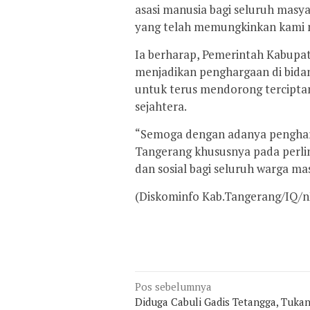
asasi manusia bagi seluruh masy
yang telah memungkinkan kami m
Ia berharap, Pemerintah Kabupa
menjadikan penghargaan di bida
untuk terus mendorong tercipta
sejahtera.
“Semoga dengan adanya penghar
Tangerang khususnya pada perli
dan sosial bagi seluruh warga ma
(Diskominfo Kab.Tangerang/IQ/
Navigasi
Pos sebelumnya
pos
Diduga Cabuli Gadis Tetangga, Tuka