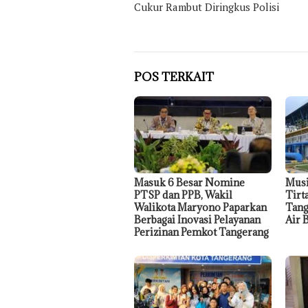
Cukur Rambut Diringkus Polisi
POS TERKAIT
Masuk 6 Besar Nomine
Mus
PTSP dan PPB, Wakil
Tirt
Walikota Maryono Paparkan
Tang
Berbagai Inovasi Pelayanan
Air 
Perizinan Pemkot Tangerang