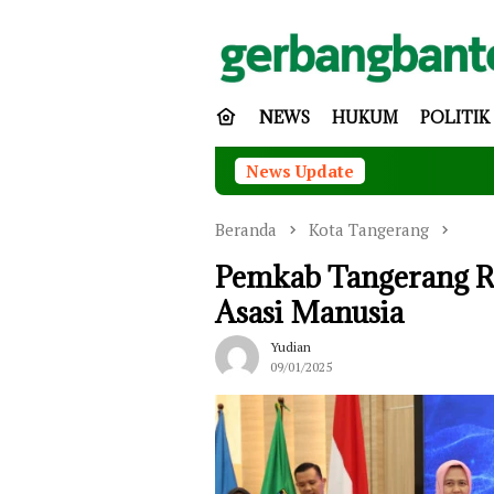
Loncat
ke
konten
NEWS
HUKUM
POLITIK
News Update
Mas
Beranda
Kota Tangerang
Pemkab Tangerang Ra
Asasi Manusia
Yudian
09/01/2025