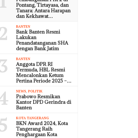
1
Pontang, Tirtayasa, dan
Tanara: Antara Harapan
dan Kekhawat…
2
BANTEN
Bank Banten Resmi
Lakukan
Penandatanganan SHA
dengan Bank Jatim
3
BANTEN
Anggota DPR RI
Termuda, HBL Resmi
Mencalonkan Ketum
Pertina Periode 2025 –…
4
NEWS
,
POLITIK
Prabowo Resmikan
Kantor DPD Gerindra di
Banten
5
KOTA TANGERANG
BKN Award 2024, Kota
Tangerang Raih
Penghargaan Kota