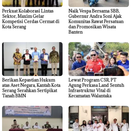
Perkuat Kolaborasi Lintas
Naik Vespa Bersama SBB,
Sektor, Maxim Gelar
Gubernur Andra Soni Ajak
Kompetisi Cerdas Cermat di
Komunitas Rawat Persatuan
Kota Serang
dan Promosikan Wisata
Banten
Berikan Kepastian Hukum
Lewat Program CSR, PT
atas Aset Negara, Kantah Kota
Agung Perkasa Land Sentuh
Serang Serahkan Sertipikat
Infrastruktur Vital di
Tanah BMN
Kecamatan Walantaka