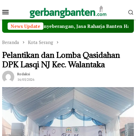
Loncat
Menu
ke
konten
Mobile
an Penyeberangan, Jasa Raharja Banten Hadiri Peresmian 
News Update
Beranda
Kota Serang
Pelantikan dan Lomba Qasidahan
DPK Lasqi NJ Kec. Walantaka
Redaksi
16/05/2026