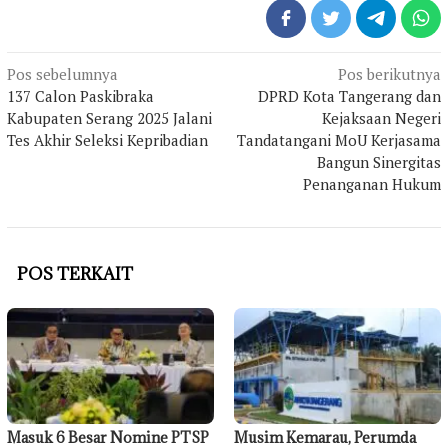
Navigasi
Pos sebelumnya
Pos berikutnya
pos
137 Calon Paskibraka
DPRD Kota Tangerang dan
Kabupaten Serang 2025 Jalani
Kejaksaan Negeri
Tes Akhir Seleksi Kepribadian
Tandatangani MoU Kerjasama
Bangun Sinergitas
Penanganan Hukum
POS TERKAIT
Masuk 6 Besar Nomine PTSP
Musim Kemarau, Perumda