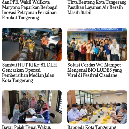
dan PPB, Wakil Walikota
Tirta Benteng Kota Tangerang
Maryono Paparkan Berbagai
Pastikan Layanan Air Bersih
Inovasi Pelayanan Perizinan
Masih Stabil
Pemkot Tangerang
Sambut HUT RI Ke-81, DLH
Solusi Cerdas WC Mampet :
Gencarkan Operasi
Mengenal BIO LUDES yang
Pembersihan Median Jalan
Viral di Festival Cisadane
Kota Tangerang
Bayar Pajak Tepat Waktu,
Bappeda Kota Tangerang