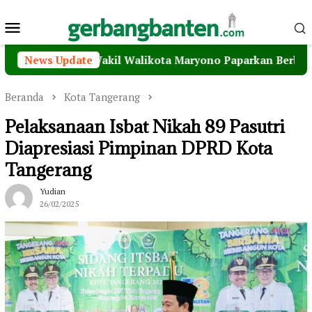
Loncat
Menu
ke
konten
Mobile
n PPB, Wakil Walikota Maryono Paparkan Berbagai Inovas
News Update
Beranda
Kota Tangerang
Pelaksanaan Isbat Nikah 89 Pasutri
Diapresiasi Pimpinan DPRD Kota
Tangerang
Yudian
26/02/2025