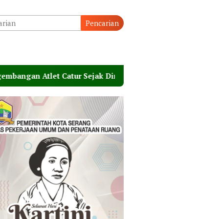
Pencarian
let Catur Sejak Dini
Belajar dari Keterbatasan, 