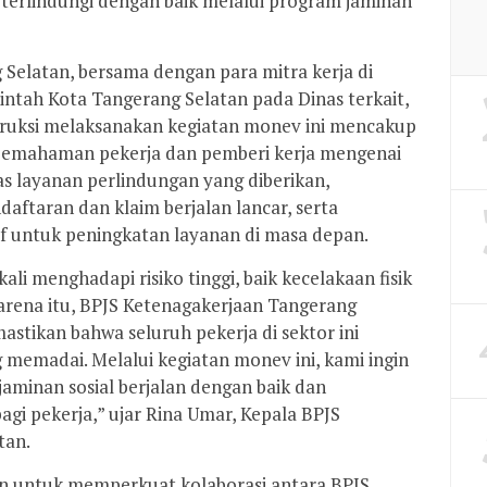
terlindungi dengan baik melalui program jaminan
Selatan, bersama dengan para mitra kerja di
rintah Kota Tangerang Selatan pada Dinas terkait,
ruksi melaksanakan kegiatan monev ini mencakup
 pemahaman pekerja dan pemberi kerja mengenai
tas layanan perlindungan yang diberikan,
ftaran dan klaim berjalan lancar, serta
 untuk peningkatan layanan di masa depan.
ali menghadapi risiko tinggi, baik kecelakaan fisik
arena itu, BPJS Ketenagakerjaan Tangerang
tikan bahwa seluruh pekerja di sektor ini
memadai. Melalui kegiatan monev ini, kami ingin
minan sosial berjalan dengan baik dan
i pekerja,” ujar Rina Umar, Kepala BPJS
tan.
an untuk memperkuat kolaborasi antara BPJS