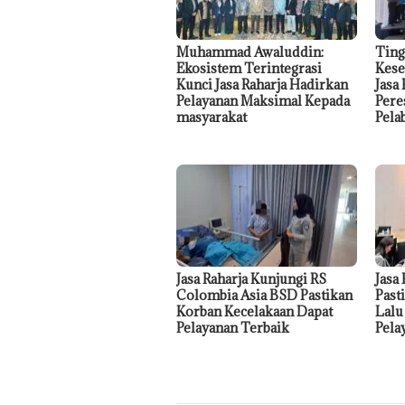
Muhammad Awaluddin:
Ting
Ekosistem Terintegrasi
Kese
Kunci Jasa Raharja Hadirkan
Jasa
Pelayanan Maksimal Kepada
Pere
masyarakat
Pela
Jasa Raharja Kunjungi RS
Jasa
Colombia Asia BSD Pastikan
Past
Korban Kecelakaan Dapat
Lalu
Pelayanan Terbaik
Pela