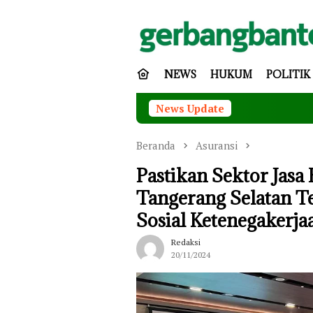
Loncat
ke
konten
NEWS
HUKUM
POLITIK
News Update
Beranda
Asuransi
Pastikan Sektor Jasa
Tangerang Selatan T
Sosial Ketenegakerja
Redaksi
20/11/2024