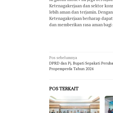
Ketenagakerjaan dan sektor kons
lebih aman dan terjamin. Dengan
Ketenagakerjaan berharap dapat 
dan memberikan rasa aman bagi s
Navigasi
Pos sebelumnya
pos
DPRD dan Pj. Bupati Sepakati Perub
Propemperda Tahun 2024
POS TERKAIT