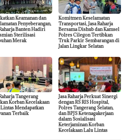
katkan Keamanan dan
Komitmen Keselamatan
lamatan Penyeberangan,
Transportasi, Jasa Raharja
 Raharja Banten Hadiri
Bersama Dishub dan Kamsel
smian Sterilisasi
Polres Cilegon Tertibkan
buhan Merak
Truk Parkir Sembarangan di
Jalan Lingkar Selatan
 Raharja Tangerang
Jasa Raharja Perkuat Sinergi
ikan Korban Kecelakaan
dengan RS RIS Hospital,
 Lintas Mendapatkan
Polres Tangerang Selatan,
yanan Terbaik
dan BPJS Ketenagakerjaan
dalam Sosialisasi
Keterjaminan Korban
Kecelakaan Lalu Lintas