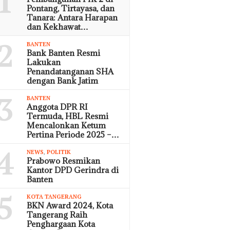
1
Pontang, Tirtayasa, dan
Tanara: Antara Harapan
dan Kekhawat…
2
BANTEN
Bank Banten Resmi
Lakukan
Penandatanganan SHA
dengan Bank Jatim
3
BANTEN
Anggota DPR RI
Termuda, HBL Resmi
Mencalonkan Ketum
Pertina Periode 2025 –…
4
NEWS
,
POLITIK
Prabowo Resmikan
Kantor DPD Gerindra di
Banten
5
KOTA TANGERANG
BKN Award 2024, Kota
Tangerang Raih
Penghargaan Kota