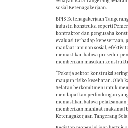
Wilayah Kota Tangerang Selatan 
sosial Ketenagakerjaan.
BPJS Ketenagakerjaan Tangerang 
industri konstruksi seperti Peme
kontraktor dan pengusaha konst
evaluasi terhadap kepesertaan,
manfaat jaminan sosial, efektivi
memastikan bahwa prosedur penda
memberikan masukan konstruktif
“Pekerja sektor konstruksi seringk
maupun risiko kesehatan. Oleh k
Selatan berkomitmen untuk memas
mendapatkan perlindungan yang 
memastikan bahwa pelaksanaan ja
memberikan manfaat maksimal bag
Ketenagakerjaan Tangerang Sela
Kegiatan monev ini juga bertuju